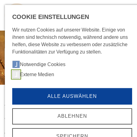
Skip to main navigation
Zum Hauptinhalt springen
Skip to page footer
COOKIE EINSTELLUNGEN
Wir nutzen Cookies auf unserer Website. Einige von
ihnen sind technisch notwendig, während andere uns
helfen, diese Website zu verbessern oder zusätzliche
Funktionalitäten zur Verfügung zu stellen.
404-Fehlerseite
Notwendige Cookies
Externe Medien
Diese Seite konnte nicht gefunden
ALLE AUSWÄHLEN
werden
ABLEHNEN
Gründe dafür könnten sein, dass Sie eine falsche oder veraltete
URL aufgerufen haben - bitte überprüfen Sie diese noch einmal.
Oder aber wir haben die betreffende Seite archiviert,
SPEICHERN